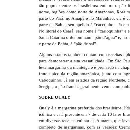
tão popular entre os brasileiros: embora o pão
nome, regiões como norte do Amazonas, Roraima
parte do Pará, no Amapá e no Maranhão, ele é c
parte da Bahia, seu apelido é “cacetinho”. Já e
No litoral do Ceará, seu nome é “carioquinha” e e
Santa Catarina o denominam “pão d’água” e, no no
e parte da Bahia, é “pão de sal”.
Alguns estados também contam com receitas típic
para demonstrar a sua versatilidade. Em São Paul
leva margarina ou manteiga e é prensado na cha
fruto típico da região amazônica, junto com ing
Caboquinho. Já em estados da região Nordeste, 
Sergipe, o pão francês geralmente vem acompanha
SOBRE QUALY
Qualy é a margarina preferida dos brasileiros, 
icônica e está presente em 7 de cada 10 lares br
em diversas receitas culinárias. A marca, que lev
completo de margarinas, com as versões: Crem