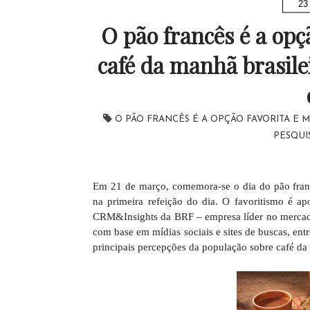
23
O pão francês é a opçã
café da manhã brasilei
O PÃO FRANCÊS É A OPÇÃO FAVORITA E 
PESQUI
E
m 21 de março, comemora-se o dia do pão francê
na primeira refeição do dia. O favoritismo é a
CRM&Insights da BRF – empresa líder no mercad
com base em mídias sociais e sites de buscas, ent
principais percepções da população sobre café d