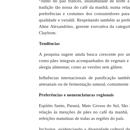
“Junto do pão francês, unanimidade de norte a 
tradição tão nossa do café da manhã; numa relaç
preferências e costumes dos consumidores para
qualidade e versátil. Respeitando também as prefe
Aline Alexandrino, gerente executiva da catego
Claybom.
Tendências
A pesquisa sugere ainda busca crescente por u
como pães integrais acompanhados de vegetais e 
alergia alimentar, como as versões sem glúten.
Influências internacionais de panificação ta
artesanais ou de fermentação natural, comumente 
Preferências e nomenclaturas regionais
Espírito Santo, Paraná, Mato Grosso do Sul, São
relação às menções de pães no café da manhã, 
refeições matutinas de todas as regiões do país.
Inclusive, evidenciando a diversidade cultural 