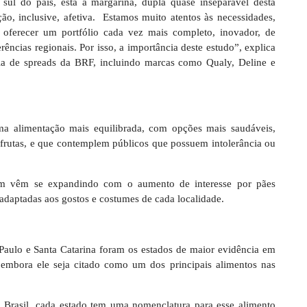
sul do país, está a margarina, dupla quase inseparável desta
ão, inclusive, afetiva. Estamos muito atentos às necessidades,
 oferecer um portfólio cada vez mais completo, inovador, de
rências regionais. Por isso, a importância deste estudo”, explica
ria de spreads da BRF, incluindo marcas como Qualy, Deline e
ma alimentação mais equilibrada, com opções mais saudáveis,
frutas, e que contemplem públicos que possuem intolerância ou
mbém vêm se expandindo com o aumento de interesse por pães
adaptadas aos gostos e costumes de cada localidade.
 Paulo e Santa Catarina foram os estados de maior evidência em
embora ele seja citado como um dos principais alimentos nas
do Brasil, cada estado tem uma nomenclatura para esse alimento