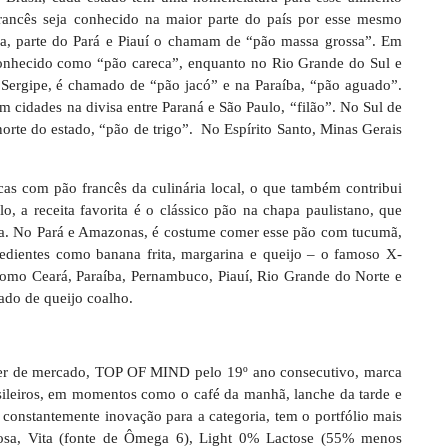
 francês seja conhecido na maior parte do país por esse mesmo
, parte do Pará e Piauí o chamam de “pão massa grossa”. Em
onhecido como “pão careca”, enquanto no Rio Grande do Sul e
m Sergipe, é chamado de “pão jacó” e na Paraíba, “pão aguado”.
m cidades na divisa entre Paraná e São Paulo, “filão”. No Sul de
rte do estado, “pão de trigo”. No Espírito Santo, Minas Gerais
as com pão francês da culinária local, o que também contribui
o, a receita favorita é o clássico pão na chapa paulistano, que
pa. No Pará e Amazonas, é costume comer esse pão com tucumã,
redientes como banana frita, margarina e queijo – o famoso X-
como Ceará, Paraíba, Pernambuco, Piauí, Rio Grande do Norte e
do de queijo coalho.
líder de mercado, TOP OF MIND pelo 19º ano consecutivo, marca
asileiros, em momentos como o café da manhã, lanche da tarde e
a constantemente inovação para a categoria, tem o portfólio mais
osa, Vita (fonte de Ômega 6), Light 0% Lactose (55% menos