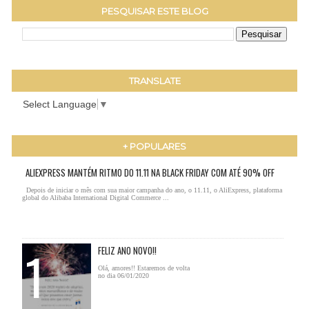
PESQUISAR ESTE BLOG
TRANSLATE
Select Language
▼
+ POPULARES
ALIEXPRESS MANTÉM RITMO DO 11.11 NA BLACK FRIDAY COM ATÉ 90% OFF
Depois de iniciar o mês com sua maior campanha do ano, o 11.11, o AliExpress, plataforma
global do Alibaba International Digital Commerce ...
FELIZ ANO NOVO!!
Olá, amores!! Estaremos de volta
no dia 06/01/2020