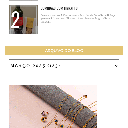
DOMINGÃO COM FIBRATTO
Olá meus amores!! Vim mostrar o biscoito de Gergelim e linhaça
que recebi da empresa Fibratto . A combinação do gergelim e
linhaça...
ARQUIVO DO BLOG