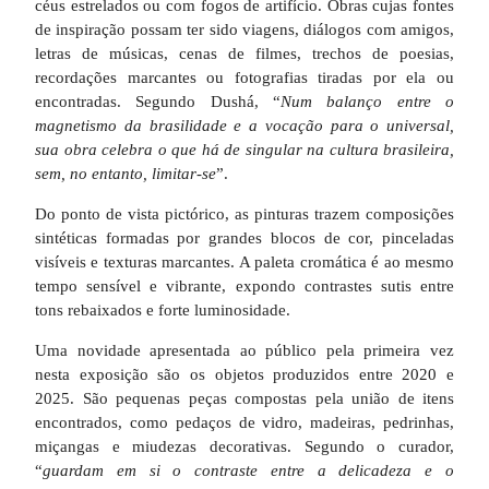
céus estrelados ou com fogos de artifício. Obras cujas fontes
de inspiração possam ter sido viagens, diálogos com amigos,
letras de músicas, cenas de filmes, trechos de poesias,
recordações marcantes ou fotografias tiradas por ela ou
encontradas. Segundo Dushá, “
Num balanço entre o
magnetismo da brasilidade e a vocação para o universal,
sua obra celebra o que há de singular na cultura brasileira,
sem, no entanto, limitar-se
”.
Do ponto de vista pictórico, as pinturas trazem composições
sintéticas formadas por grandes blocos de cor, pinceladas
visíveis e texturas marcantes. A paleta cromática é ao mesmo
tempo sensível e vibrante, expondo contrastes sutis entre
tons rebaixados e forte luminosidade.
Uma novidade apresentada ao público pela primeira vez
nesta exposição são os objetos produzidos entre 2020 e
2025. São pequenas peças compostas pela união de itens
encontrados, como pedaços de vidro, madeiras, pedrinhas,
miçangas e miudezas decorativas. Segundo o curador,
“
guardam em si o contraste entre a delicadeza e o