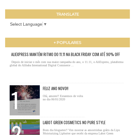
TRANSLATE
Select Language
▼
+ POPULARES
ALIEXPRESS MANTÉM RITMO DO 11.11 NA BLACK FRIDAY COM ATÉ 90% OFF
Depois de iniciar o mês com sua maior campanha do ano, o 11.11, o AliExpress, plataforma
global do Alibaba International Digital Commerce ...
FELIZ ANO NOVO!!
Olá, amores!! Estaremos de volta
no dia 06/01/2020
LABOT GREEN COSMETICS NO PURE STYLE
Bom dia bloguetes!! Vim mostrar as amostrinhas grátis da Lipx
Moisturizing Lipbutter que recebi da empresa Labot Green