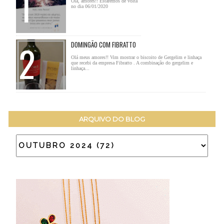
Olá, amores!! Estaremos de volta
no dia 06/01/2020
DOMINGÃO COM FIBRATTO
Olá meus amores!! Vim mostrar o biscoito de Gergelim e linhaça
que recebi da empresa Fibratto . A combinação do gergelim e
linhaça...
ARQUIVO DO BLOG