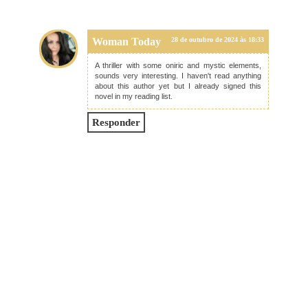
Woman Today
28 de outubro de 2024 às 18:33
A thriller with some oniric and mystic elements,
sounds very interesting. I haven't read anything
about this author yet but I already signed this
novel in my reading list.
Responder