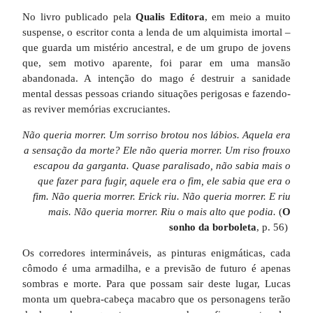
No livro publicado pela
Qualis Editora
, em meio a muito
suspense, o escritor conta a lenda de um alquimista imortal –
que guarda um mistério ancestral, e de um grupo de jovens
que, sem motivo aparente, foi parar em uma mansão
abandonada. A intenção do mago é destruir a sanidade
mental dessas pessoas criando situações perigosas e fazendo-
as reviver memórias excruciantes.
Não queria morrer. Um sorriso brotou nos lábios. Aquela era
a sensação da morte? Ele não queria morrer. Um riso frouxo
escapou da garganta. Quase paralisado, não sabia mais o
que fazer para fugir, aquele era o fim, ele sabia que era o
fim. Não queria morrer. Erick riu. Não queria morrer. E riu
mais. Não queria morrer. Riu o mais alto que podia.
(
O
sonho da borboleta
, p. 56)
Os corredores intermináveis, as pinturas enigmáticas, cada
cômodo é uma armadilha, e a previsão de futuro é apenas
sombras e morte. Para que possam sair deste lugar, Lucas
monta um quebra-cabeça macabro que os personagens terão