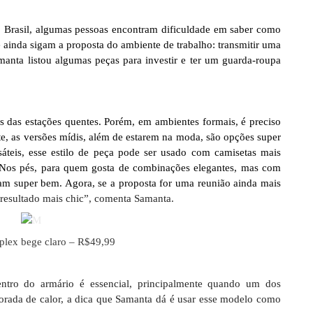
do Brasil, algumas pessoas encontram dificuldade em saber como
 ainda sigam a proposta do ambiente de trabalho: transmitir uma
amanta listou algumas peças para investir e ter um guarda-roupa
as das estações quentes. Porém, em ambientes formais, é preciso
te, as versões mídis, além de estarem na moda, são opções super
rsáteis, esse estilo de peça pode ser usado com camisetas mais
. Nos pés, para quem gosta de combinações elegantes, mas com
m super bem. Agora, se a proposta for uma reunião ainda mais
resultado mais chic”, comenta Samanta.
uplex bege claro – R$49,99
ntro do armário é essencial,
principalmente quando um dos
mporada de calor, a dica que Samanta dá é usar esse modelo como