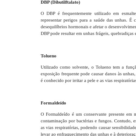
DBP (Dibutilftalato)
O DBP é frequentemente utilizado em esmaltes
representar perigos para a saúde das unhas. É 
desequilíbrios hormonais e afetar o desenvolvim
DBP pode resultar em unhas frágeis, quebradiças 
Tolueno
Utilizado como solvente, o Tolueno tem a funçã
exposição frequente pode causar danos às unhas,
é conhecido por irritar a pele e as vias respiratór
Formaldeído
O Formaldeído é um conservante presente em mui
contaminação por bactérias e fungos. Contudo, es
as vias respiratórias, podendo causar sensibilida
levar ao enfraquecimento das unhas e à deterioraç