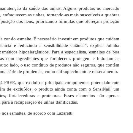
 manutenção da saúde das unhas. Alguns produtos no mercado
 enfraquecem as unhas, tornando-as mais suscetíveis a quebras
omposição dos itens, priorizando fórmulas que ofereçam proteção
a cor do esmalte. É necessário investir em produtos que cuidam
tência e reduzindo a sensibilidade cutânea”, explica Julinha
sméticos hipoalergênicos. Para a especialista, esmaltes de boa
as com ingredientes que fortalecem, protegem e hidratam as
outro lado, o uso contínuo de produtos não seguros, que contêm
 uma série de problemas, como enfraquecimento e ressecamento.
-FREE, que exclui os principais componentes potencialmente
m de excluí-los, o produto ainda conta com o SensiNail, um
s, fortalecedoras e protetoras. Esses elementos não apenas
para a recuperação de unhas danificadas.
 nos esmaltes, de acordo com Lazaretti.