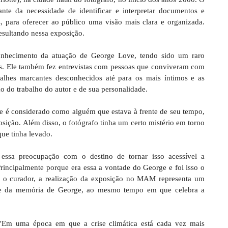
ante da necessidade de identificar e interpretar documentos e
, para oferecer ao público uma visão mais clara e organizada.
resultando nessa exposição.
onhecimento da atuação de George Love, tendo sido um raro
s. Ele também fez entrevistas com pessoas que conviveram com
alhes marcantes desconhecidos até para os mais íntimos e as
ão do trabalho do autor e de sua personalidade.
 e é considerado como alguém que estava à frente de seu tempo,
posição. Além disso, o fotógrafo tinha um certo mistério em torno
que tinha levado.
essa preocupação com o destino de tornar isso acessível a
Principalmente porque era essa a vontade do George e foi isso o
 o curador, a realização da exposição no MAM representa um
ra e da memória de George, ao mesmo tempo em que celebra a
Em uma época em que a crise climática está cada vez mais