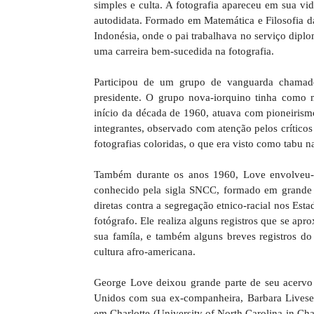
simples e culta. A fotografia apareceu em sua vi
autodidata. Formado em Matemática e Filosofia da
Indonésia, onde o pai trabalhava no serviço dipl
uma carreira bem-sucedida na fotografia.
Participou de um grupo de vanguarda chamado
presidente. O grupo nova-iorquino tinha como 
início da década de 1960, atuava com pioneirism
integrantes, observado com atenção pelos crítico
fotografias coloridas, o que era visto como tabu n
Também durante os anos 1960, Love envolveu-
conhecido pela sigla SNCC, formado em grande p
diretas contra a segregação etnico-racial nos Es
fotógrafo. Ele realiza alguns registros que se ap
sua famíla, e também alguns breves registros d
cultura afro-americana.
George Love deixou grande parte de seu acervo 
Unidos com sua ex-companheira, Barbara Livesey
em Charlotte (University of North Carolina in Cha