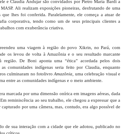
ele e Claudia Andujar são convidados por Pietro Maria Bardi a
no MASP. Ali realizam exposições pioneiras, desfrutando de uma
 que lhes foi conferida. Paralelamente, ele começa a atuar de
afia corporativa, tendo como um de seus principais clientes a
trabalhos com exuberância criativa.
preendeu uma viagem à região do povo Xikrin, no Pará, com
ade os levou de volta à Amazônia e o seu resultado marcante
à região. De Boni aponta uma “ética” acordada pelos dois
 as comunidades indígenas seria feito por Claudia, enquanto
tros culminaram no fotolivro
Amazônia,
uma celebração visual e
tima entre as comunidades indígenas e o meio ambiente.
o era marcada por uma dimensão onírica em imagens aéreas, dada
 Em reminiscência ao seu trabalho, ele chegou a expressar que a
r capturado por uma câmera, mas, contudo, era algo possível de
ado de sua interação com a cidade que ele adotou, publicado no
s críticos.