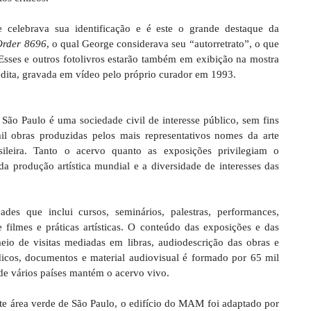
celebrava sua identificação e é este o grande destaque da
Order 8696
, o qual George considerava seu “autorretrato”, o que
Esses e outros fotolivros estarão também em exibição na mostra
ita, gravada em vídeo pelo próprio curador em 1993.
o Paulo é uma sociedade civil de interesse público, sem fins
l obras produzidas pelos mais representativos nomes da arte
ileira. Tanto o acervo quanto as exposições privilegiam o
da produção artística mundial e a diversidade de interesses das
s que inclui cursos, seminários, palestras, performances,
e filmes e práticas artísticas. O conteúdo das exposições e das
meio de visitas mediadas em libras, audiodescrição das obras e
dicos, documentos e material audiovisual é formado por 65 mil
 de vários países mantém o acervo vivo.
te área verde de São Paulo, o edifício do MAM foi adaptado por