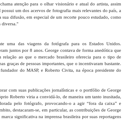
chama atenção para o olhar visionário e atual do artista, assim
ossui um dos acervos de fotografia mais relevantes do país, a
a sua difusão, em especial de um recorte pouco estudado, como
 diversa."
te uma das viagens da fotógrafa para os Estados Unidos.
eram juntos por 8 anos. George contava de forma anedótica que
m relação ao que o mercado brasileiro oferecia para o tipo de
u nas graças de pessoas importantes, que o incentivaram bastante.
, fundador do MASP, e Roberto Civita, na época presidente do
orar com suas publicações jornalísticas e o portfólio de George
prio Roberto viria a convidá-lo, de maneira um tanto inusitada,
plorada pelo fotógrafo, provocando-o a agir “fora da caixa” e
bito, destacaram-se, em particular, as contribuições de George
marca significativa na imprensa brasileira por suas reportagens