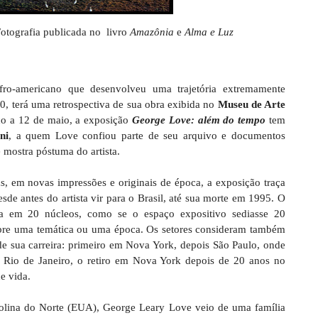
Fotografia publicada no livro
Amazônia
e
Alma e Luz
fro-americano que desenvolveu uma trajetória extremamente
80, terá uma retrospectiva de sua obra exibida no
Museu de Arte
ço a 12 de maio, a exposição
George Love: além do tempo
tem
ni
, a quem Love confiou parte de seu arquivo e documentos
e mostra póstuma do artista.
, em novas impressões e originais de época, a exposição traça
e antes do artista vir para o Brasil, até sua morte em 1995. O
ra em 20 núcleos, como se o espaço expositivo sediasse 20
bre uma temática ou uma época. Os setores consideram também
e sua carreira: primeiro em Nova York, depois São Paulo, onde
 Rio de Janeiro, o retiro em Nova York depois de 20 anos no
e vida.
olina do Norte (EUA), George Leary Love veio de uma família