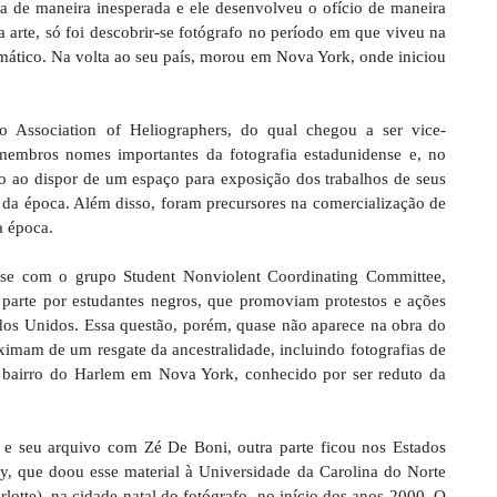
da de maneira inesperada e ele desenvolveu o ofício de maneira
 arte, só foi descobrir-se fotógrafo no período em que viveu na
omático. Na volta ao seu país, morou em Nova York, onde iniciou
 Association of Heliographers, do qual chegou a ser vice-
membros nomes importantes da fotografia estadunidense e, no
o ao dispor de um espaço para exposição dos trabalhos de seus
s da época. Além disso, foram precursores na comercialização de
a época.
se com o grupo Student Nonviolent Coordinating Committee,
arte por estudantes negros, que promoviam protestos e ações
tados Unidos. Essa questão, porém, quase não aparece na obra do
roximam de um resgate da ancestralidade, incluindo fotografias de
o bairro do Harlem em Nova York, conhecido por ser reduto da
e seu arquivo com Zé De Boni, outra parte ficou nos Estados
, que doou esse material à Universidade da Carolina do Norte
rlotte), na cidade natal do fotógrafo, no início dos anos 2000. O