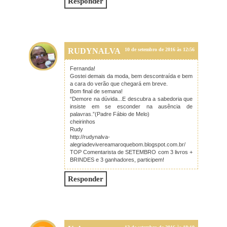
Responder
RUDYNALVA
10 de setembro de 2016 às 12:56
Fernanda!
Gostei demais da moda, bem descontraída e bem
a cara do verão que chegará em breve.
Bom final de semana!
“Demore na dúvida...E descubra a sabedoria que
insiste em se esconder na ausência de
palavras.”(Padre Fábio de Melo)
cheirinhos
Rudy
http://rudynalva-
alegriadevivereamaroquebom.blogspot.com.br/
TOP Comentarista de SETEMBRO com 3 livros +
BRINDES e 3 ganhadores, participem!
Responder