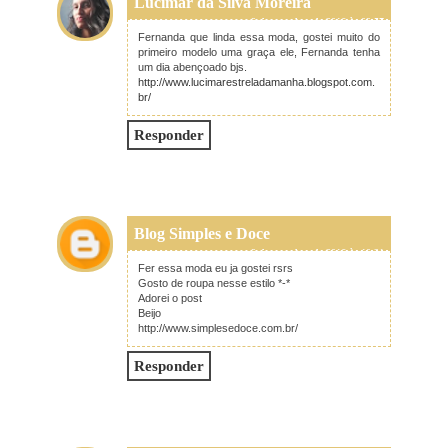
Lucimar da Silva Moreira
9 de setembro de 2016 às 09:57
Fernanda que linda essa moda, gostei muito do
primeiro modelo uma graça ele, Fernanda tenha
um dia abençoado bjs.
http://www.lucimarestreladamanha.blogspot.com.
br/
Responder
Blog Simples e Doce
9 de setembro de 2016 às 10:31
Fer essa moda eu ja gostei rsrs
Gosto de roupa nesse estilo *-*
Adorei o post
Beijo
http://www.simplesedoce.com.br/
Responder