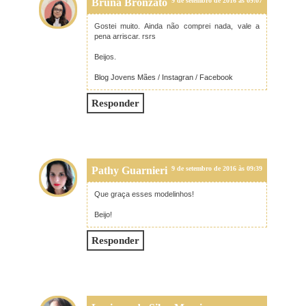
Bruna Bronzato
9 de setembro de 2016 às 09:07
Gostei muito. Ainda não comprei nada, vale a
pena arriscar. rsrs
Beijos.
Blog Jovens Mães
/
Instagran
/
Facebook
Responder
Pathy Guarnieri
9 de setembro de 2016 às 09:39
Que graça esses modelinhos!
Beijo!
Responder