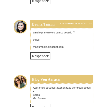
Responder
Bruna Tairini
9 de setembro de 2016 às 17:41
amei o primeiro e o quarto vestido ^^
beijos
maisumbeijo.blogspot.com
Responder
Blog Vou Arrasar
9 de setembro de 2016 às 22:00
Adoramos estamos apaixonadas por todas peças
♥
Beijos
Vou Arrasar