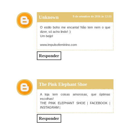
Unknown
9 de setembro de 2016 às 12:33
O estilo boho me encanta! Não tem nem o que
dizer, só acho lindo! :)
Um beijo!
www.impulsofeminino.com
Responder
The Pink Elephant Shoe
9 de setembro de 2016 às 15:18
A loja tem coisas amorosas, que óptimas
escolhas!
THE PINK ELEPHANT SHOE
|
FACEBOOK
|
INSTAGRAM
|
Responder