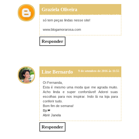
Graziela Oliveira
9 de setembro de 2016 às 11:54
só tem peças lindas nesse site!
www.blogamorarosa.com
Responder
Line Bernardo
9 de setembro de 2016 às 11:55
Oi Fernanda,
Esta é mesmo uma moda que me agrada muito.
Acho linda e super confortável! Adorei suas
escolhas para nos inspirar. Indo lá na loja para
conferir tudo.
Bom fim de semana!
Bjs❤
Abrir Janela
Responder