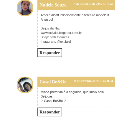
Natiele Souza
9 de setembro de 2016 às 10:47
Amei a dica!! Principalmente o terceiro modelo!!!
Arrasou!
Beijos da Nati
www.oxifalei.blogspot.com.br
Snap: nath.thamires
Instagram: @oxi.falei
Responder
Casal Be&Be
9 de setembro de 2016 às 11:34
Minha preferida é a segunda, que show hein.
Beijocas !
♡ Casal Be&Be ♡
Responder