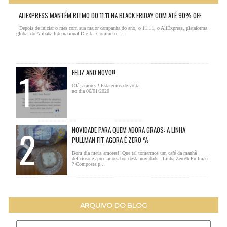
ALIEXPRESS MANTÉM RITMO DO 11.11 NA BLACK FRIDAY COM ATÉ 90% OFF
Depois de iniciar o mês com sua maior campanha do ano, o 11.11, o AliExpress, plataforma
global do Alibaba International Digital Commerce ...
FELIZ ANO NOVO!!
Olá, amores!! Estaremos de volta
no dia 06/01/2020
NOVIDADE PARA QUEM ADORA GRÃOS: A LINHA
PULLMAN FIT AGORA É ZERO %
Bom dia meus amores!! Que tal tomarmos um café da manhã
delicioso e apreciar o sabor desta novidade: Linha Zero% Pullman
? Composta p...
ARQUIVO DO BLOG