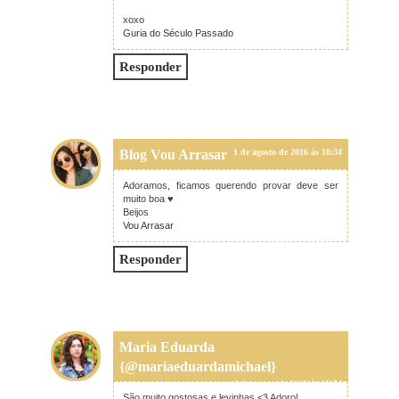
xoxo
Guria do Século Passado
Responder
Blog Vou Arrasar
1 de agosto de 2016 às 18:34
Adoramos, ficamos querendo provar deve ser
muito boa ♥
Beijos
Vou Arrasar
Responder
Maria Eduarda
{@mariaeduardamichael}
1 de agosto de 2016 às 19:54
São muito gostosas e levinhas <3 Adoro!