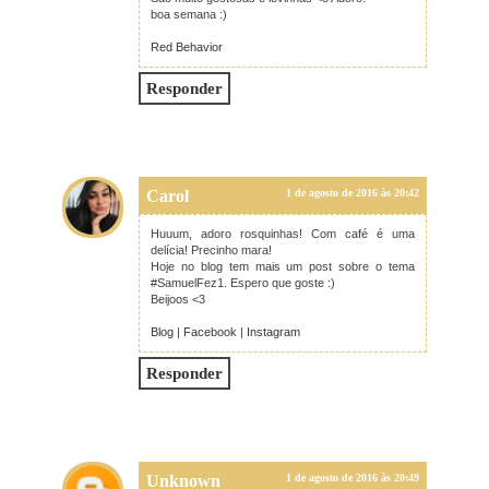
boa semana :)
Red Behavior
Responder
Carol
1 de agosto de 2016 às 20:42
Huuum, adoro rosquinhas! Com café é uma
delícia! Precinho mara!
Hoje no blog tem mais um post sobre o tema
#SamuelFez1. Espero que goste :)
Beijoos <3
Blog
|
Facebook
|
Instagram
Responder
Unknown
1 de agosto de 2016 às 20:49