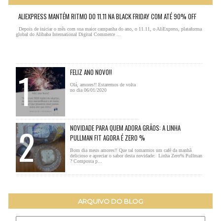
ALIEXPRESS MANTÉM RITMO DO 11.11 NA BLACK FRIDAY COM ATÉ 90% OFF
Depois de iniciar o mês com sua maior campanha do ano, o 11.11, o AliExpress, plataforma
global do Alibaba International Digital Commerce ...
FELIZ ANO NOVO!!
Olá, amores!! Estaremos de volta
no dia 06/01/2020
NOVIDADE PARA QUEM ADORA GRÃOS: A LINHA
PULLMAN FIT AGORA É ZERO %
Bom dia meus amores!! Que tal tomarmos um café da manhã
delicioso e apreciar o sabor desta novidade: Linha Zero% Pullman
? Composta p...
ARQUIVO DO BLOG