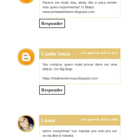
Parece ser muito boa, ainda não vi para vender
mas quero experimentar! rs Beijos
www.achatadebatom.blogspot.com
Responder
Camila Souza
1 de agosto de 2016 às 16:55
Vou comprar, quero muito provar deve ser uma
delicia. Um Big Beijo
https://totalmenterosaa.blogspot.com
Responder
Luana
1 de agosto de 2016 às 18:02
adoro rosquinhas! vou mandar pra nutri pra ver
se ela libera! hahaha