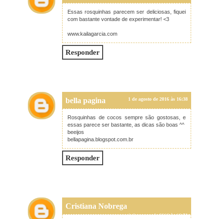
Essas rosquinhas parecem ser deliciosas, fiquei
com bastante vontade de experimentar! <3
www.kailagarcia.com
Responder
bella pagina
1 de agosto de 2016 às 16:38
Rosquinhas de cocos sempre são gostosas, e
essas parece ser bastante, as dicas são boas ^^
beeijos
bellapagina.blogspot.com.br
Responder
Cristiana Nobrega
1 de agosto de 2016 às 16:53