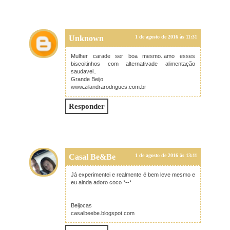
Unknown
1 de agosto de 2016 às 11:31
Mulher carade ser boa mesmo..amo esses
biscoitinhos com alternativade alimentação
saudavel..
Grande Beijo
www.zilandrarodrigues.com.br
Responder
Casal Be&Be
1 de agosto de 2016 às 13:11
Já experimentei e realmente é bem leve mesmo e
eu ainda adoro coco *--*
Beijocas
casalbeebe.blogspot.com