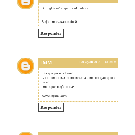
Sem glúten? :o quero já! Hahaha
Beijão,
mariasabetudo
❥
Responder
JMM
1 de agosto de 2016 às 20:59
Eita que parece bom!
Adoro encontrar comidinhas assim, obrigada pela
dica!
Um super beijão linda!
www.unijumi.com
Responder