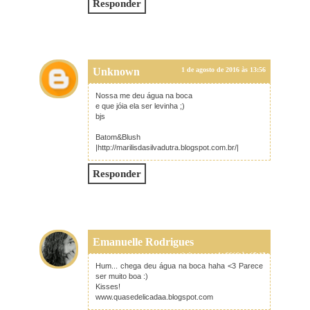
Responder
Unknown
1 de agosto de 2016 às 13:56
Nossa me deu água na boca
e que jóia ela ser levinha ;)
bjs
Batom&Blush
|http://marilisdasilvadutra.blogspot.com.br/|
Responder
Emanuelle Rodrigues
1 de agosto de 2016 às 15:05
Hum... chega deu água na boca haha <3 Parece
ser muito boa :)
Kisses!
www.quasedelicadaa.blogspot.com