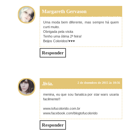
Margareth Gervason
30 de novembro de 2015 às 06:51
Uma moda bem diferente, mas sempre há quem
curti muito.
Obrigada pela visita
Tenho uma ótima 2ª feira!
Beijos Coloridos!♥♥♥
Responder
.lívia.
2 de dezembro de 2015 às 10:56
menina, eu que sou fanatica por star wars usaria
facilmente!!
www.tofucolorido.com.br
www.facebook.com/blogtofucolorido
Responder