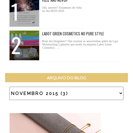
FELIZ ANO NOVO!!
Olá, amores!! Estaremos de volta
no dia 06/01/2020
LABOT GREEN COSMETICS NO PURE STYLE
Bom dia bloguetes!! Vim mostrar as amostrinhas grátis da Lipx
Moisturizing Lipbutter que recebi da empresa Labot Green
Cosmetics . ...
ARQUIVO DO BLOG