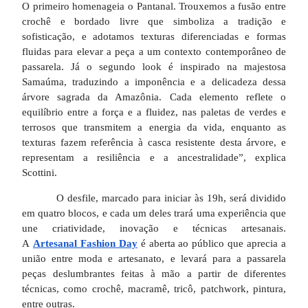
O primeiro homenageia o Pantanal. Trouxemos a fusão entre
crochê e bordado livre que simboliza a tradição e
sofisticação, e adotamos texturas diferenciadas e formas
fluidas para elevar a peça a um contexto contemporâneo de
passarela. Já o segundo look é inspirado na majestosa
Samaúma, traduzindo a imponência e a delicadeza dessa
árvore sagrada da Amazônia. Cada elemento reflete o
equilíbrio entre a força e a fluidez, nas paletas de verdes e
terrosos que transmitem a energia da vida, enquanto as
texturas fazem referência à casca resistente desta árvore, e
representam a resiliência e a ancestralidade”, explica
Scottini.
O desfile, marcado para iniciar às 19h, será dividido
em quatro blocos, e cada um deles trará uma experiência que
une criatividade, inovação e técnicas artesanais.
A
Artesanal Fashion Day
é aberta ao público que aprecia a
união entre moda e artesanato, e levará para a passarela
peças deslumbrantes feitas à mão a partir de diferentes
técnicas, como crochê, macramê, tricô, patchwork, pintura,
entre outras.