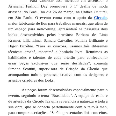
Para valorizar esse mercado em ascensão, o
Artesanal Fashion Day promoverá o 1º desfile de moda
artesanal do Brasil, no dia 26 de março, na Unibes Cultural,
em São Paulo. O evento conta com o apoio da
Círculo
,
maior fabricante de fios para trabalhos manuais, que além de
um espaço para networking, apresentará na passarela dois
looks desenvolvidos pelos artesãos: Barbara de Lima
Kramer, Lilia Lima, Samara Carvalho, Poliana Brilhante e
Higor Euzébio. “Para as criações, usamos três diferentes
técnicas: crochê, macramê e bordado livre. Reunimos as
habilidades e talentos de cada artesão para confeccionar
essas peças exclusivas que serão desfiladas”, comenta
Simone Scottini, supervisora de Criação da Círculo que
acompanhou todo o processo criativo com os designers e
artesãos criadores dos looks.
As peças foram desenvolvidas especialmente para o
evento, seguindo o tema “Brasilidade”. A equipe de estilo e
de artesãos da Círculo fez uma reverência à natureza e toda a
sua obra, que se conecta perfeitamente com o feito à mão,
para compor as criações. “Serão apresentados dois conceitos.