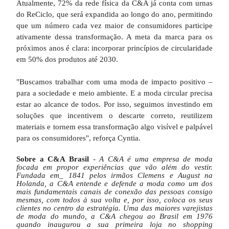
Atualmente, 72% da rede física da C&A já conta com urnas
do ReCiclo, que será expandida ao longo do ano, permitindo
que um número cada vez maior de consumidores participe
ativamente dessa transformação. A meta da marca para os
próximos anos é clara: incorporar princípios de circularidade
em 50% dos produtos até 2030.
"Buscamos trabalhar com uma moda de impacto positivo –
para a sociedade e meio ambiente. E a moda circular precisa
estar ao alcance de todos. Por isso, seguimos investindo em
soluções que incentivem o descarte correto, reutilizem
materiais e tornem essa transformação algo visível e palpável
para os consumidores", reforça Cyntia.
Sobre a C&A Brasil
-
A C&A é uma empresa de moda
focada em propor experiências que vão além do vestir.
Fundada em_ 1841 pelos irmãos Clemens e August na
Holanda, a C&A entende e defende a moda como um dos
mais fundamentais canais de conexão das pessoas consigo
mesmas, com todos à sua volta e, por isso, coloca os seus
clientes no centro da estratégia. Uma das maiores varejistas
de moda do mundo, a C&A chegou ao Brasil em 1976
quando inaugurou a sua primeira loja no shopping