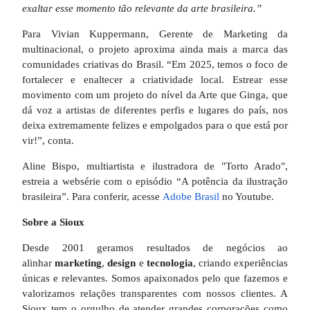
exaltar esse momento tão relevante da arte brasileira.”
Para Vivian Kuppermann, Gerente de Marketing da
multinacional, o projeto aproxima ainda mais a marca das
comunidades criativas do Brasil. “Em 2025, temos o foco de
fortalecer e enaltecer a criatividade local. Estrear esse
movimento com um projeto do nível da Arte que Ginga, que
dá voz a artistas de diferentes perfis e lugares do país, nos
deixa extremamente felizes e empolgados para o que está por
vir!”, conta.
Aline Bispo, multiartista e ilustradora de "Torto Arado",
estreia a websérie com o episódio “A potência da ilustração
brasileira”. Para conferir, acesse
Adobe Brasil
no Youtube.
Sobre a Sioux
Desde 2001 geramos resultados de negócios ao
alinhar
marketing
,
design
e
tecnologia
, criando experiências
únicas e relevantes. Somos apaixonados pelo que fazemos e
valorizamos relações transparentes com nossos clientes. A
Sioux tem o orgulho de atender grandes corporações como