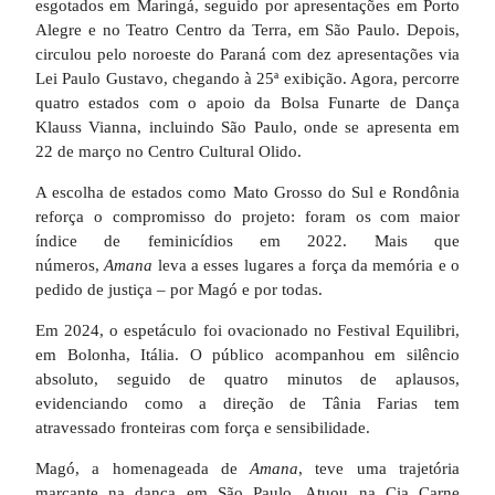
esgotados em Maringá, seguido por apresentações em Porto
Alegre e no Teatro Centro da Terra, em São Paulo. Depois,
circulou pelo noroeste do Paraná com dez apresentações via
Lei Paulo Gustavo, chegando à 25ª exibição. Agora, percorre
quatro estados com o apoio da Bolsa Funarte de Dança
Klauss Vianna, incluindo São Paulo, onde se apresenta em
22 de março no Centro Cultural Olido.
A escolha de estados como Mato Grosso do Sul e Rondônia
reforça o compromisso do projeto: foram os com maior
índice de feminicídios em 2022. Mais que
números,
Amana
leva a esses lugares a força da memória e o
pedido de justiça – por Magó e por todas.
Em 2024, o espetáculo foi ovacionado no Festival Equilibri,
em Bolonha, Itália. O público acompanhou em silêncio
absoluto, seguido de quatro minutos de aplausos,
evidenciando como a direção de Tânia Farias tem
atravessado fronteiras com força e sensibilidade.
Magó, a homenageada de
Amana
, teve uma trajetória
marcante na dança em São Paulo. Atuou na Cia Carne