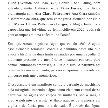
Olido
(Avenida São João, 473, Centro - São Paulo), com
entrada gratuita. A direção é de
Tânia Farias
, que divide
dramaturgia com
Ana Clara Poltronieri
. Ana Clara também
é intérprete da obra, que tem coreografia assinada por ela e
por
Maria Glória Poltronieri Borges
, a Magó, bailarina e
capoeirista que foi vítima de feminicídio em 2020, após sair
para acampar em uma chácara, no Paraná.
Em tupi, Amana significa “água que cai do céu”. A água,
esse elemento feminino, conduz o caminho deste rito que
evoca a história de duas irmãs separadas por uma tragédia. O
momento presente e a memória se misturam em cena para
contar lembranças amorosas, a luta e o luto. A narrativa foi
construída com movimento, palavra e depoimento, revelando
um corpo pulsante e memorioso.
O espetáculo é um manifesto contra a barbárie do machismo
e da misoginia, trazendo a água como elemento central dessa
narrativa. As águas são corpos de mulheres, são o sangue
vivo e pulsante da artista, o fluxo aquoso da memória em
vigília e denúncia, potente e delicada. É através das águas