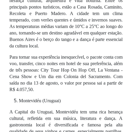
herança cultural, arquitetura e vida noturna. Entre os
principais pontos turísticos, estão a Casa Rosada, Caminito,
Recoleta e Puerto Madero. A cidade tem um clima
temperado, com verões quentes e úmidos e invernos suaves.
As temperaturas médias variam de 10°C a 25°C ao longo do
ano, tornando-se um destino agradável em qualquer estação.
Buenos Aires é o berço do tango e a dança é parte essencial
da cultura local.
Para tornar sua experiência inesquecível, o pacote conta com
voo, transfer, cinco noites em hotel de sua preferência, além
de três pessoas: City Tour Hop On Hop Off, La Ventana -
Cena Show e Um dia em Colonia del Sacramento. Com
saída no dia 13 de agosto, o valor por pessoa sai a partir de
R$ 4.057,50.
Montevidéu (Uruguai)
A Capital do Uruguai, Montevidéu tem uma rica herança
cultural, refletida em sua música, literatura e dança. A
gastronomia local é diversificada e famosa pela alta
qualidade de seus vinhos e carnes, especialmente parrilhas.