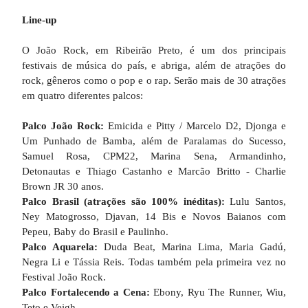
Line-up
O João Rock, em Ribeirão Preto, é um dos principais
festivais de música do país, e abriga, além de atrações do
rock, gêneros como o pop e o rap. Serão mais de 30 atrações
em quatro diferentes palcos:
Palco João Rock:
Emicida e Pitty / Marcelo D2, Djonga e
Um Punhado de Bamba, além de Paralamas do Sucesso,
Samuel Rosa, CPM22, Marina Sena, Armandinho,
Detonautas e Thiago Castanho e Marcão Britto - Charlie
Brown JR 30 anos.
Palco Brasil (atrações são 100% inéditas):
Lulu Santos,
Ney Matogrosso, Djavan, 14 Bis e Novos Baianos com
Pepeu, Baby do Brasil e Paulinho.
Palco Aquarela:
Duda Beat, Marina Lima, Maria Gadú,
Negra Li e Tássia Reis. Todas também pela primeira vez no
Festival João Rock.
Palco Fortalecendo a Cena:
Ebony, Ryu The Runner, Wiu,
Teto e Veigh.