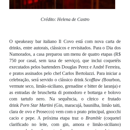
Crédito: Helena de Castro
O speakeasy bar italiano Il Covo está com nova carta de
drinks, entre autorais, clássicos e revisitados. Para o Dia dos
Namorados, a casa preparou um menu de quatro etapas (R$
750 por casal, sem taxa de serviço), que inclui coquetéis
executados pelos bartenders Douglas Perez e André Ferreira,
e pratos assinados pelo chef Carlos Bertolazzi. Para iniciar a
celebração, será servido o clássico drink
Scofflaw (
Bourbon,
vermute seco, limão-siciliano, grenadine e bitter de laranja) e
as entradas de bruschetta di pomodoro e bottarga e bolovo
com tartufo nero. Na sequência, o cítrico e frutado
drink
Porn Star Martini
(Gin, maracujá, baunilha, limão taiti,
clara de ovo e Prosecco)
vem com o prato principal, gnocchi
cacio e pepe. A próxima etapa traz o
Bramble
(coquetel
clarificado no leite, com gin, amora e limão-siciliano)