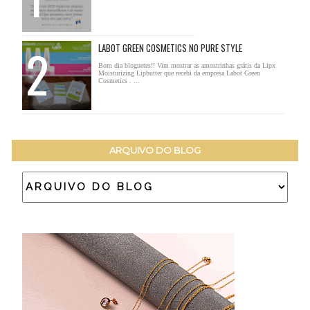
LABOT GREEN COSMETICS NO PURE STYLE
Bom dia bloguetes!! Vim mostrar as amostrinhas grátis da Lipx
Moisturizing Lipbutter que recebi da empresa Labot Green
Cosmetics . ...
ARQUIVO DO BLOG