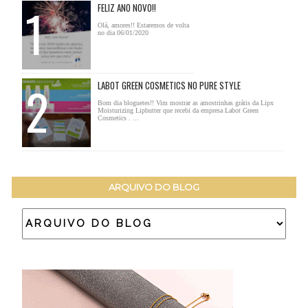
FELIZ ANO NOVO!!
Olá, amores!! Estaremos de volta
no dia 06/01/2020
LABOT GREEN COSMETICS NO PURE STYLE
Bom dia bloguetes!! Vim mostrar as amostrinhas grátis da Lipx
Moisturizing Lipbutter que recebi da empresa Labot Green
Cosmetics . ...
ARQUIVO DO BLOG